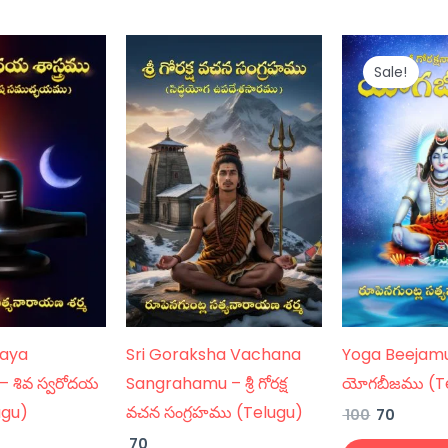
ent
Original
Curren
e
price
price
Sale!
was:
is:
₹ 100.
₹ 70.
daya
Sri Goraksha Vachana
Yoga Beejam
 శివ స్వరోదయ
Sangrahamu – శ్రీ గోరక్ష
యోగబీజము (T
lugu)
వచన సంగ్రహము (Telugu)
100
70
70