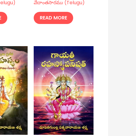
(Telugu)
వేదాంతసారము (Telugu)
E
READ MORE
t