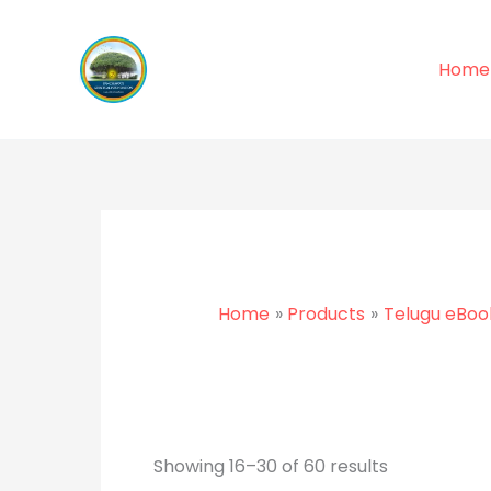
Sorted
Skip
by
latest
to
Home
content
Home
Products
Telugu eBoo
Showing 16–30 of 60 results