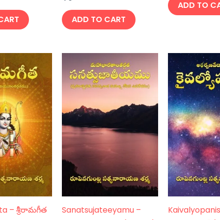
ADD TO C
CART
ADD TO CART
nt
a – శ్రీరామగీత
Sanatsujateeyamu –
Kaivalyopani