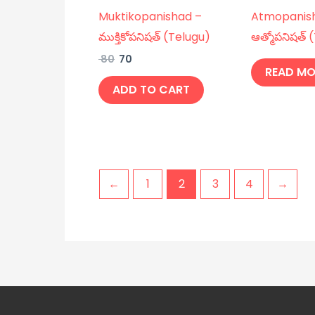
Muktikopanishad –
Atmopanis
ముక్తికోపనిషత్ (Telugu)
ఆత్మోపనిషత్ 
80
70
READ MO
ADD TO CART
←
1
2
3
4
→