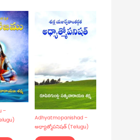
t
u –
Adhyatmopanishad –
elugu)
అధ్యాత్మోపనిషత్ (Telugu)