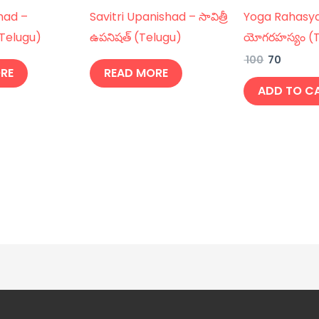
had –
Savitri Upanishad – సావిత్రీ
Yoga Rahasy
(Telugu)
ఉపనిషత్ (Telugu)
యోగరహస్యం (T
100
70
RE
READ MORE
ADD TO C