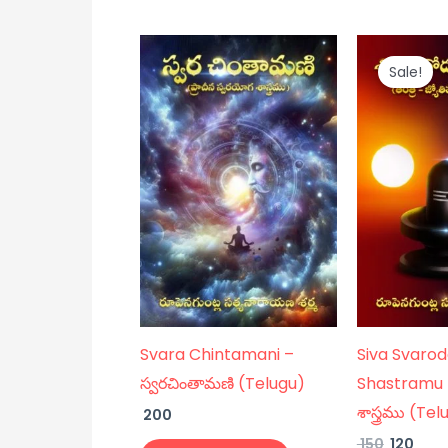
Original
Curr
price
pric
Sale!
was:
is:
₹ 150.
₹ 120.
Svara Chintamani –
Siva Svaro
స్వరచింతామణి (Telugu)
Shastramu –
శాస్త్రము (Te
200
150
120