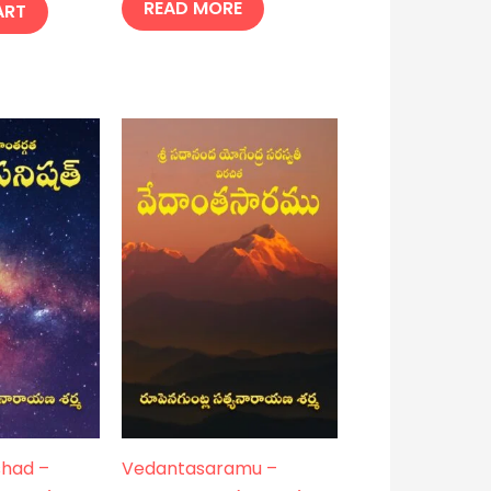
READ MORE
ART
shad –
Vedantasaramu –