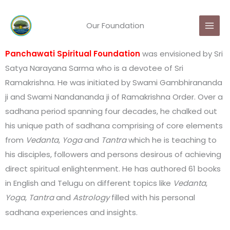
Skip
MAI
to
Our Foundation
MEN
content
Panchawati Spiritual Foundation
was envisioned by Sri
Satya Narayana Sarma who is a devotee of Sri
Ramakrishna. He was initiated by Swami Gambhirananda
ji and Swami Nandananda ji of Ramakrishna Order. Over a
sadhana period spanning four decades, he chalked out
his unique path of sadhana comprising of core elements
from
Vedanta
,
Yoga
and
Tantra
which he is teaching to
his disciples, followers and persons desirous of achieving
direct spiritual enlightenment. He has authored 61 books
in English and Telugu on different topics like
Vedanta
,
Yoga
,
Tantra
and
Astrology
filled with his personal
sadhana experiences and insights.