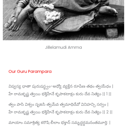
Jillelamudi Amma
Our Guru Parampara
విష్వస్య ధాతా పురుషస్థ్వం-అధ్యో వ్యక్తేన రూపేణ తథం త్వయేధం |
హే రామకృష్ణ త్వయి భక్తిహీనే కృపాకటాక్షం కురు దేవ నిత్యం || 1 ||
త్వం పాసి విశ్వం సృజసి త్వమేవ త్వమాధిదేవో వినిహన్సి సర్వం |
హే రామకృష్ణ త్వయి భక్తిహీనే కృపాకటాక్షం కురు దేవ నిత్యం || 2 ||
మాయాం సమాశ్రిత్య కరొషి లీలాం భక్తాన్ సమృద్దర్థమనంతమూర్తి: |