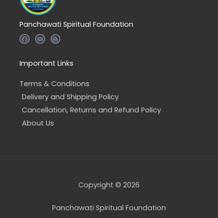
Panchawati Spiritual Foundation
F
Y
B
a
o
l
c
u
o
e
t
g
b
u
g
Important Links
o
b
e
o
e
r
k
-
Terms & Conditions
b
Delivery and Shipping Policy
Cancellation, Returns and Refund Policy
About Us
Copyright © 2026
Panchawati Spiritual Foundation