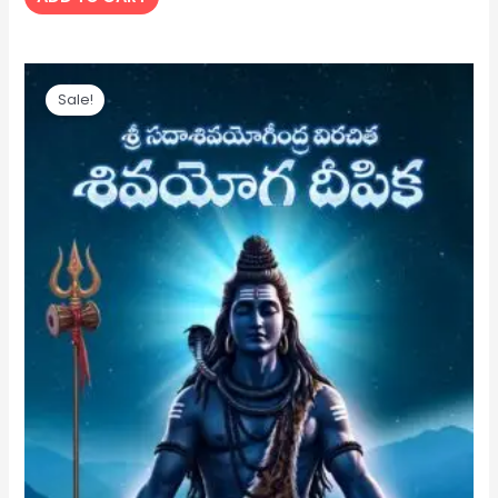
Original
Current
price
price
Sale!
was:
is:
₹ 125.
₹ 120.