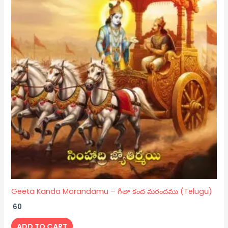
Geeta Kanda Marandamu – గీతా కంద మరందము (Telugu)
60
ADD TO CART