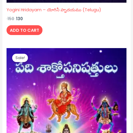
Yogini Hridayam – యోగినీ హృదయము (Telugu)
150
130
ADD TO CART
Original
Current
price
price
Sale!
was:
is:
₹ 200.
₹ 150.