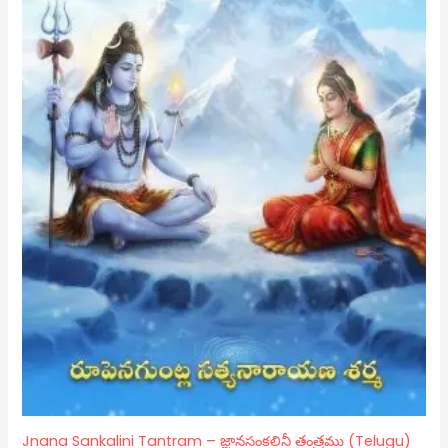
Jnana Sankalini Tantram – జ్ఞానసంకలినీ తంత్రము (Telugu)