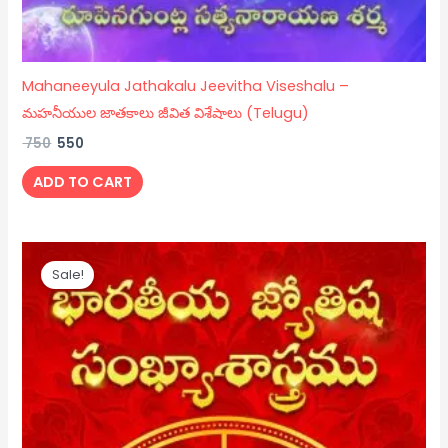
Mahaneeyula Jathakalu Jeevitha Viseshalu –
మహనీయుల జాతకాలు జీవిత విశేషాలు (Telugu)
750
550
ADD TO CART
Original
Current
price
price
Sale!
was:
is:
₹ 200.
₹ 150.