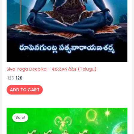
Siva Yoga Deepika – శివయోగ దీపిక (Telugu)
125
120
ADD TO CART
Original
Current
price
price
Sale!
was:
is:
₹ 750.
₹ 550.