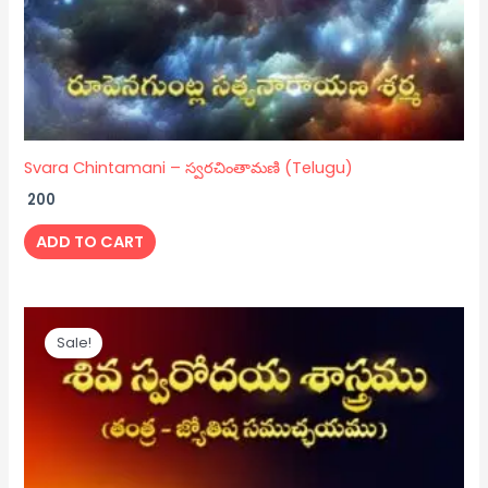
Svara Chintamani – స్వరచింతామణి (Telugu)
200
ADD TO CART
Original
Current
price
price
Sale!
was:
is:
₹ 150.
₹ 120.