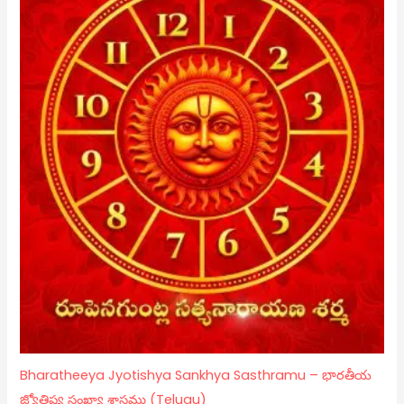
Bharatheeya Jyotishya Sankhya Sasthramu – భారతీయ
జ్యోతిష్య సంఖ్యా శాస్త్రము (Telugu)