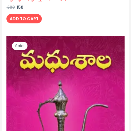
200
150
ADD TO CART
Original
Current
price
price
Sale!
was:
is:
₹ 250.
₹ 200.