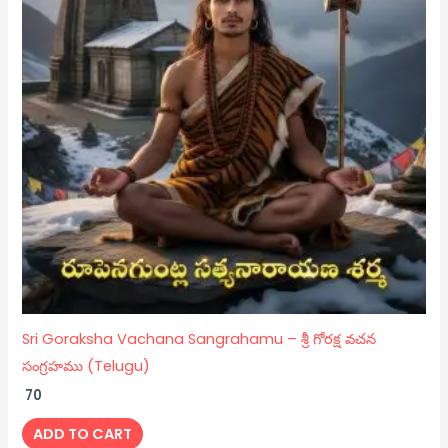
Sri Goraksha Vachana Sangrahamu – శ్రీ గోరక్ష వచన
సంగ్రహము (Telugu)
70
ADD TO CART