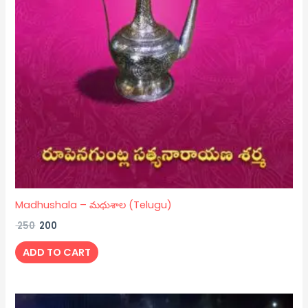
Madhushala – మధుశాల (Telugu)
250
200
ADD TO CART