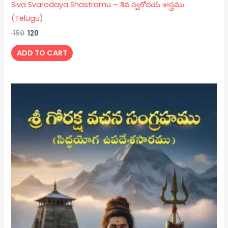
Siva Svarodaya Shastramu – శివ స్వరోదయ శాస్త్రము
(Telugu)
150
120
ADD TO CART