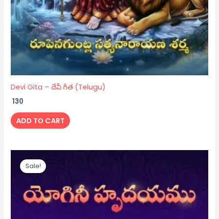
Devi Gita – దేవీ గీత (Telugu)
130
ADD TO CART
Original
Current
price
price
Sale!
was:
is:
₹ 150.
₹ 130.