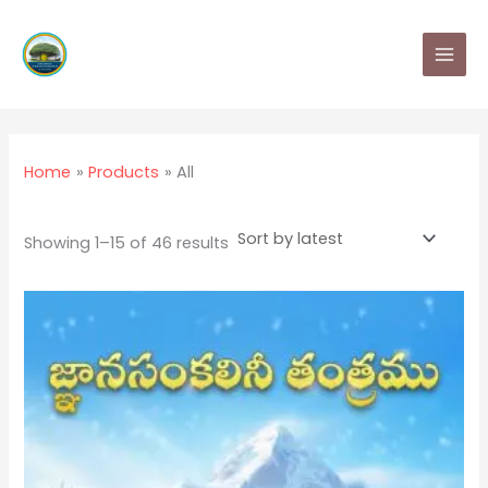
Sorted
Skip
MAI
by
latest
to
MEN
content
Home
Products
All
Showing 1–15 of 46 results