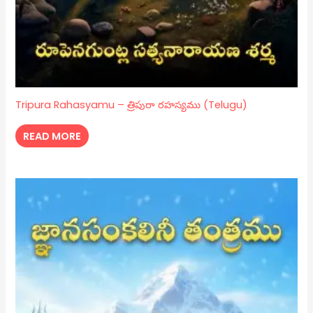
Tripura Rahasyamu – త్రిపురా రహస్యము (Telugu)
READ MORE