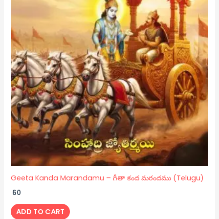
Geeta Kanda Marandamu – గీతా కంద మరందము (Telugu)
60
ADD TO CART