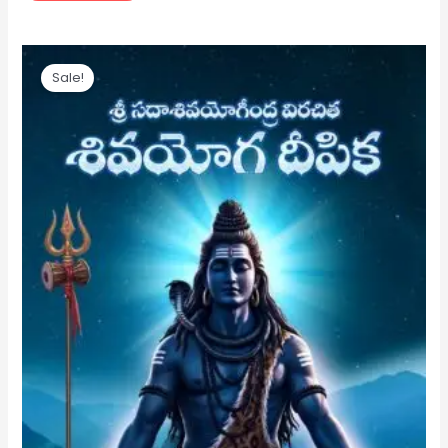
Original
Current
price
price
Sale!
was:
is:
₹ 125.
₹ 120.