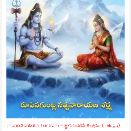
Jnana Sankalini Tantram – జ్ఞానసంకలినీ తంత్రము (Telugu)