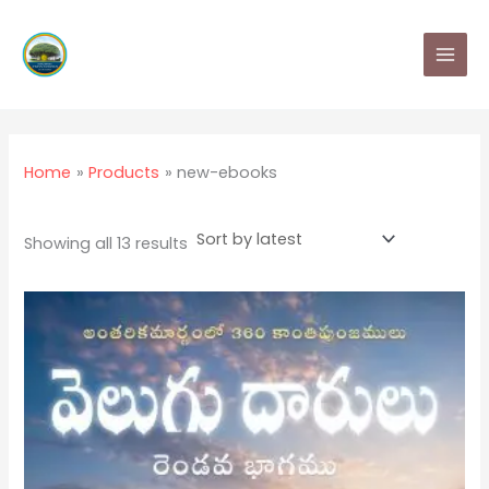
Sorted
Skip
MAI
by
latest
to
MEN
content
Home
Products
new-ebooks
Showing all 13 results