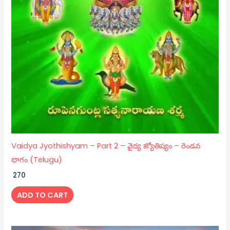
Vaidya Jyothishyam – Part 2 – వైద్య జ్యోతిష్యం – రెండవ
భాగం (Telugu)
270
ADD TO CART