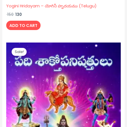
Yogini Hridayam – యోగినీ హృదయము (Telugu)
150
130
ADD TO CART
Original
Current
price
price
Sale!
was:
is:
₹ 200.
₹ 150.