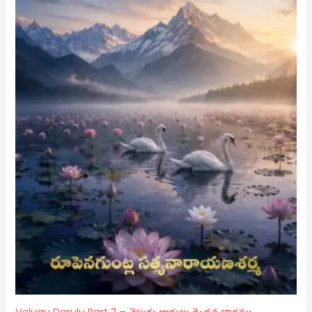
Velugu Darulu Part 2 – వెలుగు దారులు రెండవ భాగము