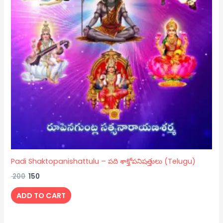
Padi Shaktopanishattulu – పది శాక్తోపనిషత్తులు (Telugu)
200
150
ADD TO CART