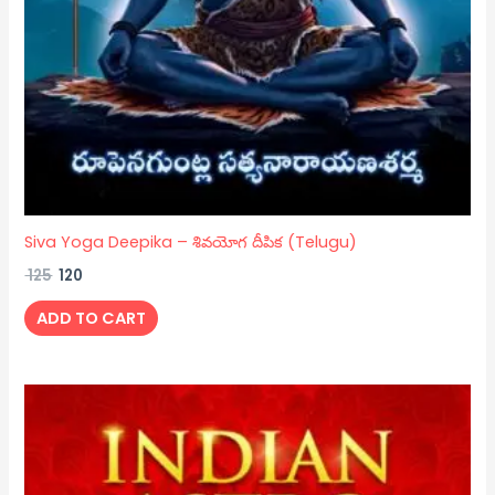
Siva Yoga Deepika – శివయోగ దీపిక (Telugu)
125
120
ADD TO CART