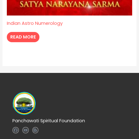
Indian Astro Numerology
READ MORE
Panchawati Spiritual Foundation
F
Y
B
a
o
l
c
u
o