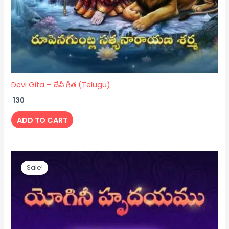
Devi Gita – దేవీ గీత (Telugu)
130
ADD TO CART
Original
Current
price
price
Sale!
was:
is:
₹ 150.
₹ 130.