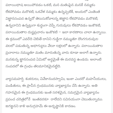
పరాయిభాష అయిపోవడం ఒకటి, మన మతంపైన మనకే నమ్మకం
లేకపోవడం మరొకటి, ఒకవేళ నమ్మకం ఉన్నప్పటికీ, అందులో ఎంతెంత
విజ్ఞానసంపద ఉన్నదో తెలుసుకోవాలన్న జిజ్ఞాస లేకపోవడం మరొకటి,
ఉన్నదానిని ఉన్నట్లుగా శుద్ధంగా చెప్పే గురువులు లేకపోవడం ఇంకొకటి,
పరాయిమతాల దుష్టప్రచారం ఇంకొకటి – ఇలా కారణాలు చాలా ఉన్నాయి.
ఈ క్రమంలో ఎవరేది చెబితే దానిని గుడ్డిగా నమ్ముతూ దొంగగురువుల
వలలో పడుతున్న అభాగ్యులు వేలూ లక్షలలో ఉన్నారు. పరాయిమతాల
ప్రచారాలు నమ్ముతూ మతం మారుతున్న వారు కూడా అలాగే ఉన్నారు.
మనకున్న జ్ఞానసంపద ఏమిటో అర్ధమైతే ఈ దురవస్థ ఉండదు. అలాంటి
సంపదలో ఈ గ్రంధం తలమానికమైనట్టిది.
వ్యాసమహర్షి, శంకరులు, వివేకానందస్వామి, ఇంకా ఎందరో మహనీయులు,
పండితులు, ఈ ప్రాచీన గ్రంధమునకు వ్యాఖ్యానం చేసి ఉన్నారు. అతి
గహనమైన ఈ గ్రంధమునకు ఇంత సరళమైన, సమగ్రమైన వ్యాఖ్యానం
ప్రపంచ చరిత్రలోనే ఇంతవరకూ రాలేదని సవినయంగా చెబుతున్నాము.
జగజ్జనని కాళి అనుగ్రహమే ఈ అదృష్టానికి కారణం.