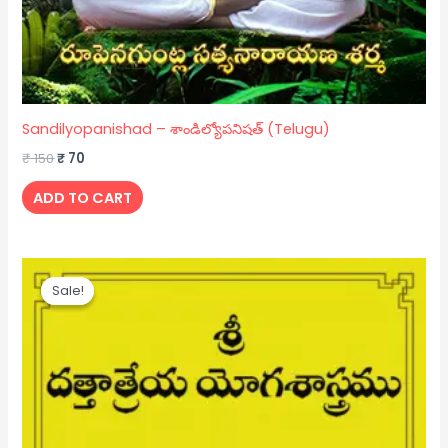
Sandilyopanishad – శాండిల్యోపనిషత్ (Telugu)
₹
150
₹
70
ADD TO CART
Original
Current
price
price
Sale!
Sale!
was:
is:
₹ 100.
₹ 60.