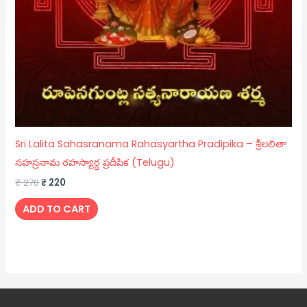
Sri Lalita Sahasranama Rahasyartha Pradipika – శ్రీలలితా
సహస్రనామ రహస్యార్ధ ప్రదీపిక (Telugu)
₹
270
₹
220
ADD TO CART