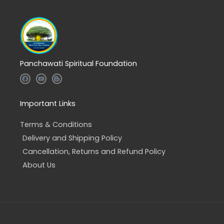
Panchawati Spiritual Foundation
F
Y
B
a
o
l
c
u
o
e
t
g
b
u
g
Important Links
o
b
e
o
e
r
k
-
Terms & Conditions
b
Delivery and Shipping Policy
Cancellation, Returns and Refund Policy
About Us