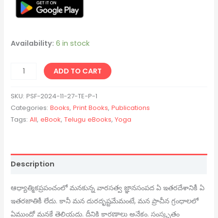
Availability:
6 in stock
ADD TO CART
SKU:
PSF-2024-11-27-TE-P-1
Categories:
Books
,
Print Books
,
Publications
Tags:
All
,
eBook
,
Telugu eBooks
,
Yoga
Description
ఆధ్యాత్మికప్రపంచంలో మనకున్న వారసత్వ జ్ఞానసంపద ఏ ఇతరదేశానికీ ఏ
ఇతరజాతికీ లేదు. కానీ మన దురదృష్టమేమంటే, మన ప్రాచీన గ్రంధాలలో
ఏముందో మనకే తెలియదు. దీనికి కారణాలు అనేకం. సంస్కృతం