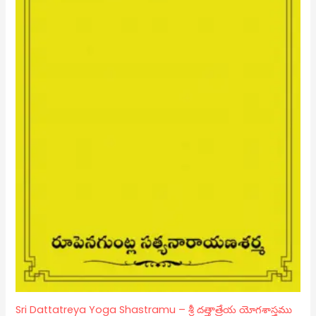
Sri Dattatreya Yoga Shastramu – శ్రీ దత్తాత్రేయ యోగశాస్త్రము