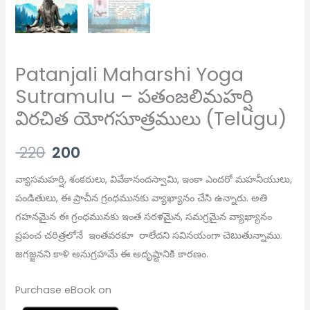
Patanjali Maharshi Yoga
Sutramulu – పతంజలిమహర్షి
విరచిత యోగసూత్రములు (Telugu)
220
200
వ్యాసమహర్షి, శంకరులు, వివేకానందస్వామి, ఇంకా ఎందరో మహనీయులు,
పండితులు, ఈ ప్రాచీన గ్రంధమునకు వ్యాఖ్యానం చేసి ఉన్నారు. అతి
గహనమైన ఈ గ్రంధమునకు ఇంత సరళమైన, సమగ్రమైన వ్యాఖ్యానం
ప్రపంచ చరిత్రలోనే ఇంతవరకూ రాలేదని సవినయంగా చెబుతున్నాము.
జగజ్జనని కాళి అనుగ్రహమే ఈ అదృష్టానికి కారణం.
Purchase eBook on