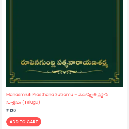
Mahasmruti Prasthana Sutramu – మహాస్మృతి ప్రస్థాన
సూత్రము (Telugu)
₹
120
ADD TO CART