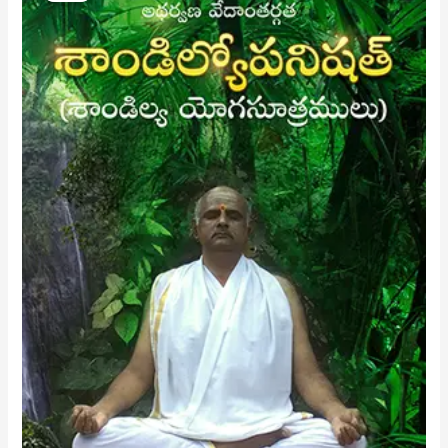
₹ 150.
₹ 70.