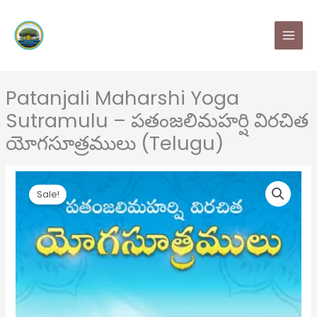
Skip
MAI
to
MEN
content
Patanjali Maharshi Yoga
Sutramulu – పతంజలిమహర్షి విరచిత
యోగసూత్రములు (Telugu)
Patanjali
Original
Current
Sale!
Maharshi
price
price
Yoga
Sutramulu
was:
is:
-
₹ 220.
₹ 200.
పతంజలిమహర్షి
విరచిత
యోగసూత్రములు