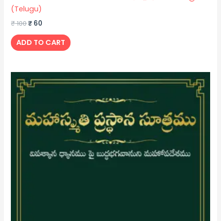
(Telugu)
₹
100
₹
60
ADD TO CART