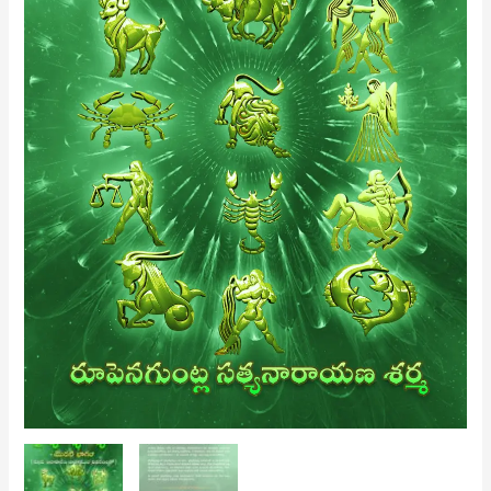
-
మొదటిభాగం
(Telugu)
quantity