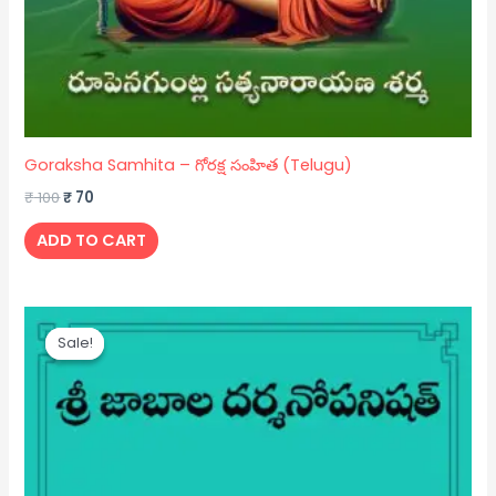
Goraksha Samhita – గోరక్ష సంహిత (Telugu)
₹
100
₹
70
ADD TO CART
Original
Current
price
price
Sale!
Sale!
was:
is:
₹ 100.
₹ 70.