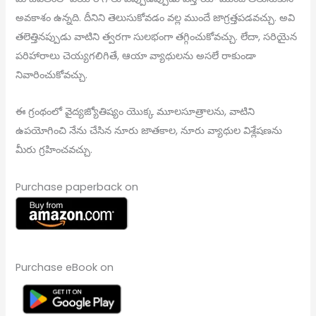
అవకాశం ఉన్నది. దీనిని తెలుసుకోవడం వల్ల ముందే జాగ్రత్తపడవచ్చు. అవి
తలెత్తినప్పుడు వాటిని త్వరగా సులభంగా తగ్గించుకోవచ్చు. లేదా, సరియైన
పరిహారాలు చెయ్యగలిగితే, ఆయా వ్యాధులను అసలే రాకుండా
నివారించుకోవచ్చు.
ఈ గ్రంథంలో వైద్యజ్యోతిష్యం యొక్క మూలసూత్రాలను, వాటిని
ఉపయోగించి నేను చేసిన నూరు జాతకాల, నూరు వ్యాధుల విశ్లేషణను
మీరు గ్రహించవచ్చు.
Purchase paperback on
Purchase eBook on