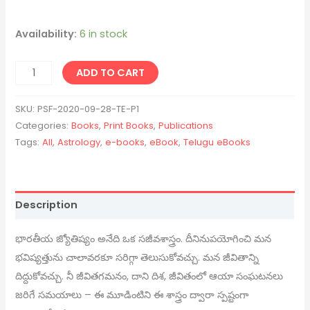
Availability:
6 in stock
ADD TO CART
SKU:
PSF-2020-09-28-TE-P1
Categories:
Books
,
Print Books
,
Publications
Tags:
All
,
Astrology
,
e-books
,
eBook
,
Telugu eBooks
Description
భారతీయ జ్యోతిష్యం అనేది ఒక సజీవశాస్త్రం. దీనినుపయోగించి మన
భవిష్యత్తును చాలావరకూ సరిగ్గా తెలుసుకోవచ్చు. మన జీవితాన్ని
దిద్దుకోవచ్చు. నీ జీవితగమనం, దాని దిశ, జీవితంలో ఆయా సంఘటనలు
జరిగే సమయాలు – ఈ మూడింటిని ఈ శాస్త్రం ద్వారా స్పష్టంగా