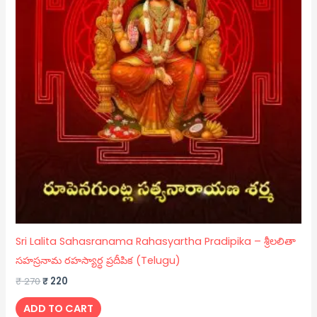
Sri Lalita Sahasranama Rahasyartha Pradipika – శ్రీలలితా
సహస్రనామ రహస్యార్ధ ప్రదీపిక (Telugu)
₹
270
₹
220
ADD TO CART