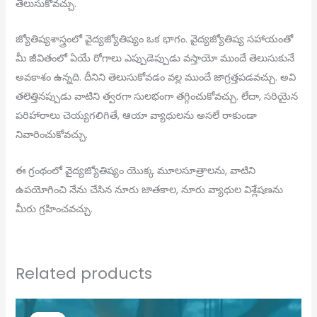
తెలుసుకోవచ్చు.
జ్యోతిష్యశాస్త్రంలో వైద్యజ్యోతిష్యం ఒక భాగం. వైద్యజ్యోతిష్య సహాయంతో
మీ జీవితంలో ఏయే రోగాలు ఎప్పుడెప్పుడు వస్తాయో ముందే తెలుసుకునే
అవకాశం ఉన్నది. దీనిని తెలుసుకోవడం వల్ల ముందే జాగ్రత్తపడవచ్చు. అవి
తలెత్తినప్పుడు వాటిని త్వరగా సులభంగా తగ్గించుకోవచ్చు. లేదా, సరియైన
పరిహారాలు చెయ్యగలిగితే, ఆయా వ్యాధులను అసలే రాకుండా
నివారించుకోవచ్చు.
ఈ గ్రంథంలో వైద్యజ్యోతిష్యం యొక్క మూలసూత్రాలను, వాటిని
ఉపయోగించి నేను చేసిన నూరు జాతకాల, నూరు వ్యాధుల విశ్లేషణను
మీరు గ్రహించవచ్చు.
Related products
Original
Current
price
price