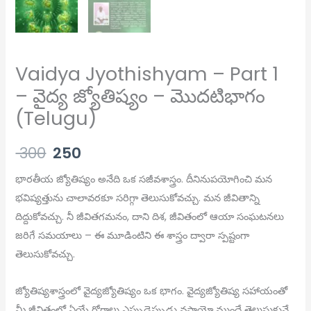
Vaidya Jyothishyam – Part 1
– వైద్య జ్యోతిష్యం – మొదటిభాగం
(Telugu)
300
250
భారతీయ జ్యోతిష్యం అనేది ఒక సజీవశాస్త్రం. దీనినుపయోగించి మన
భవిష్యత్తును చాలావరకూ సరిగ్గా తెలుసుకోవచ్చు. మన జీవితాన్ని
దిద్దుకోవచ్చు. నీ జీవితగమనం, దాని దిశ, జీవితంలో ఆయా సంఘటనలు
జరిగే సమయాలు – ఈ మూడింటిని ఈ శాస్త్రం ద్వారా స్పష్టంగా
తెలుసుకోవచ్చు.
జ్యోతిష్యశాస్త్రంలో వైద్యజ్యోతిష్యం ఒక భాగం. వైద్యజ్యోతిష్య సహాయంతో
మీ జీవితంలో ఏయే రోగాలు ఎప్పుడెప్పుడు వస్తాయో ముందే తెలుసుకునే