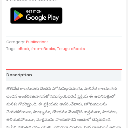
Category:
Publications
Tags:
eBook
,
free-eBooks
,
Telugu eBooks
Description
తొలివేద కాలమునకు చెందిన హోమవిధానమును, మలివేద కాలమునకు
చెందిన అంతరికఉపాసనతో సమన్వయపరిచే ప్రక్రియ ఈ ఉపనిషత్తులో
మనకు గోచరిస్తుంది. ఈ ప్రక్రియను ఆచరించేవారు, హోమములను
చేయకపోయినా, సాంఖ్యము, యోగము మొదలైన శాస్త్రములు, సాధనలు,
తెలియకపోయినా, మోక్షమును పొందుతారని ఇందులో చెప్పబడింది.
సృష్టిని, ప్రకృతిని దైవం యొక్క వెలుగుగా దర్శిస్తూ, మన ప్రాణమునే అగ్నిగా