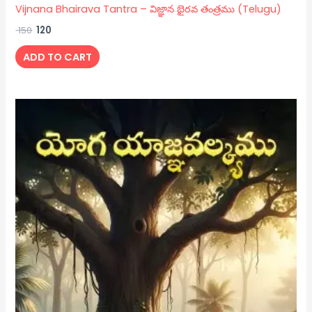
Vijnana Bhairava Tantra – విజ్ఞాన భైరవ తంత్రము (Telugu)
150
120
ADD TO CART