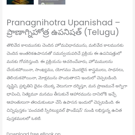
Pranagnihotra Upanishad –
ప్రాణాగ్నిహోత్ర ఉపనిషత్ (Telugu)
తొలివేద కాలమునకు చెందిన హోమవిధానమును, మలివేద కాలమునకు
చెందిన అంతరికఉపాసనతో సమన్వయపరిచే ప్రక్రియ ఈ ఉపనిషత్తులో
మనకు గోచరిస్తుంది. ఈ ప్రక్రియను ఆచరించేవారు, హోమములను
చేయకపోయినా, సాంఖ్యము, యోగము మొదలైన శాస్త్రములు, సాధనలు,
తెలియకపోయినా, మోక్షమును పొందుతారని ఇందులో చెప్పబడింది.
సృష్టిని, ప్రకృతిని దైవం యొక్క వెలుగుగా దర్శిస్తూ, మన ప్రాణమునే అగ్నిగా
భావించి, నిత్యమూ మనము తీసుకునే ఆహారమును దానిలోకి ఇచ్చే
ఆహుతులుగా తలచుకుంటూ చేసే ఉపాసన ఇందులో చెప్పబడింది. ఈ
చిన్నిపుస్తకం ‘పంచవటి స్పిరిట్యువల్ ఫౌండేషన్’ నుండి లభిస్తున్న ఉచిత
పుస్తకములలో ఒకటి.
Download free eBook on