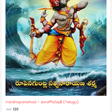
Varahopanishad – వరాహోపనిషత్ (Telugu)
150
120