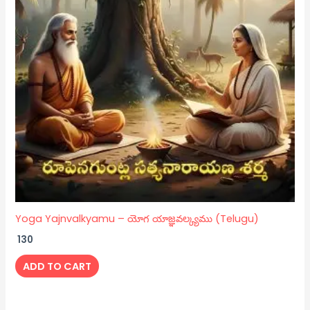
Yoga Yajnvalkyamu – యోగ యాజ్ఞవల్క్యము (Telugu)
130
ADD TO CART