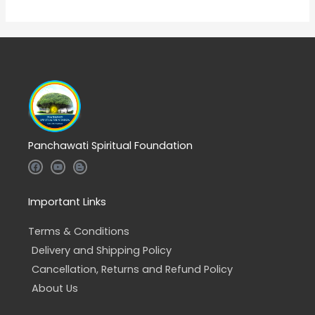
Panchawati Spiritual Foundation
F
Y
B
a
o
l
c
u
o
e
t
g
b
u
g
Important Links
o
b
e
o
e
r
k
-
Terms & Conditions
b
Delivery and Shipping Policy
Cancellation, Returns and Refund Policy
About Us